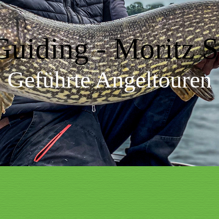
uiding - Moritz S
Geführte Angeltouren