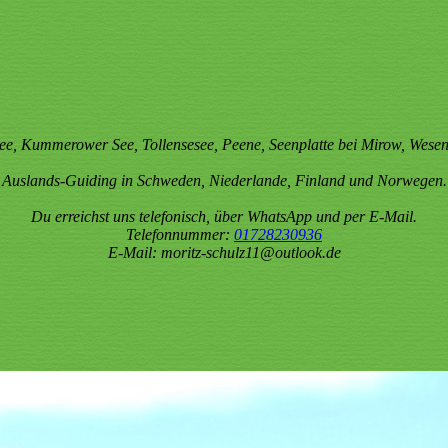
e, Kummerower See, Tollensesee, Peene, Seenplatte bei Mirow, Wesen
Auslands-Guiding in Schweden, Niederlande, Finland und Norwegen.
Du erreichst uns telefonisch, über WhatsApp und per E-Mail.
Telefonnummer:
01728230936
E-Mail: moritz-schulz11@outlook.de